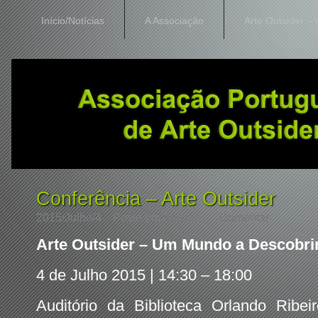
Início/Notícias
A Associação
Arte Outsider – 
Conferência – Arte Outsider
2015/Julho/4
Posto em
Artistas
Comentar
Arte Outsider – Um Mundo a Descobri
4 de Julho 2015 | 14:30 – 18:00
Auditório da Biblioteca Orlando Ribeir