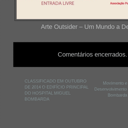
Arte Outsider – Um Mundo a De
Comentários encerrados.
CLASSIFICADO EM OUTUBRO
Movimento e
DE 2014 O EDIFÍCIO PRINCIPAL
Desenvolvimento
DO HOSPITAL MIGUEL
Bombarda d
BOMBARDA